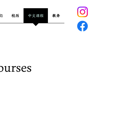
们
校历
中文课程
教务
ourses