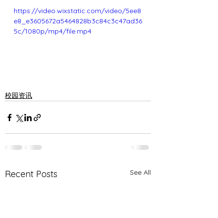
https://video.wixstatic.com/video/5ee8
e8_e3605672a5464828b3c84c3c47ad36
5c/1080p/mp4/file.mp4
校园资讯
See All
Recent Posts