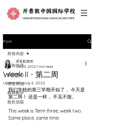
开普敦中国国际学校
开普敦中国国际学校
CHINA INTERNATIONAL SCHOOL IN CAPE TOWN
CHINA INTERNATIONAL SCHOOL IN CAPE TOWN
Post
所有内容
武长虹校长
所有内容
Jul 23, 2022
1 min read
Week II - 第二周
校园资讯
Updated:
Aug 6, 2022
学生天地
我们学校的第三学期开始了， 今天是
教师教学
第二周！ 还是一样， 不见不散。 
校长信箱
This week is Term three, week two. 
Same place, same time. 