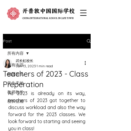
开普敦中国国际学校
开普敦中国国际学校
CHINA INTERNATIONAL SCHOOL IN CAPE TOWN
CHINA INTERNATIONAL SCHOOL IN CAPE TOWN
Post
所有内容
武长虹校长
所有内容
Jan 13, 2023
1 min read
Teachers of 2023 - Class
校园资讯
Preperation
学生天地
教师教学
As 2023 is already on its way, 
teachers of 2023 got together to 
校长信箱
discuss workload and also the way 
forward for the 2023 classes. We 
look forward to starting and seeing 
you in class! 